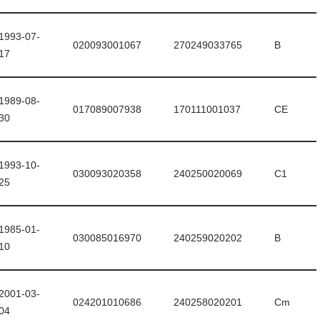
1993-07-
020093001067
270249033765
B
17
1989-08-
017089007938
170111001037
CE
30
1993-10-
030093020358
240250020069
C1
25
1985-01-
030085016970
240259020202
B
10
2001-03-
024201010686
240258020201
Cm
04