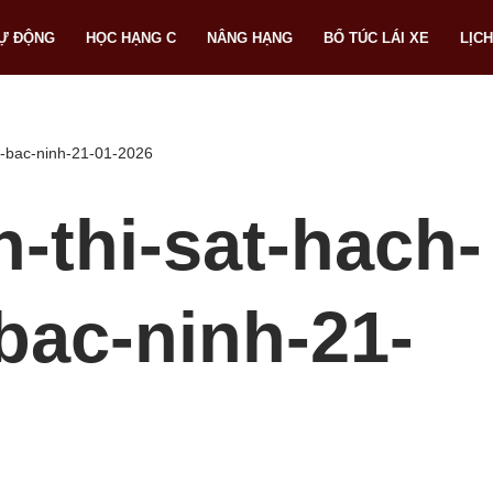
TỰ ĐỘNG
HỌC HẠNG C
NÂNG HẠNG
BỔ TÚC LÁI XE
LỊCH
to-bac-ninh-21-01-2026
h-thi-sat-hach-
-bac-ninh-21-