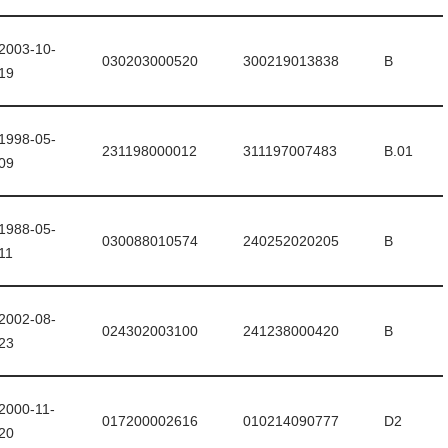
2003-10-
030203000520
300219013838
B
19
1998-05-
231198000012
311197007483
B.01
09
1988-05-
030088010574
240252020205
B
11
2002-08-
024302003100
241238000420
B
23
2000-11-
017200002616
010214090777
D2
20