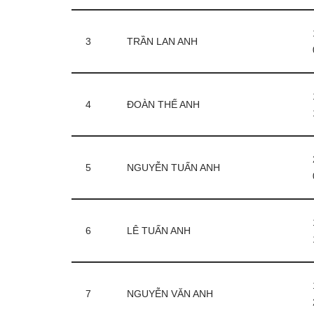
3
TRẦN LAN ANH
4
ĐOÀN THẾ ANH
5
NGUYỄN TUẤN ANH
6
LÊ TUẤN ANH
7
NGUYỄN VĂN ANH