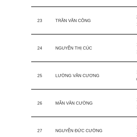
23
TRẦN VĂN CÔNG
24
NGUYỄN THỊ CÚC
25
LƯỜNG VĂN CƯƠNG
26
MẪN VĂN CƯỜNG
27
NGUYỄN ĐỨC CƯỜNG