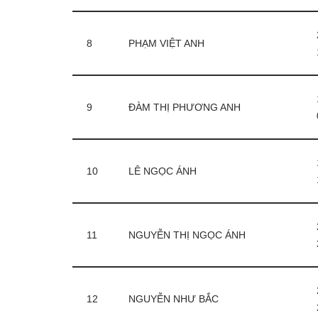
8
PHẠM VIỆT ANH
9
ĐÀM THỊ PHƯƠNG ANH
10
LÊ NGỌC ÁNH
11
NGUYỄN THỊ NGỌC ÁNH
12
NGUYỄN NHƯ BẮC