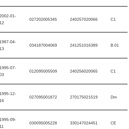
2002-01-
027202005345
240257020066
C1
12
1987-04-
034187004069
241251016389
B.01
13
1995-07-
012095005509
240256020065
C1
03
1995-12-
027095001872
270175021519
Dm
16
1995-09-
030095005228
330147024451
CE
11