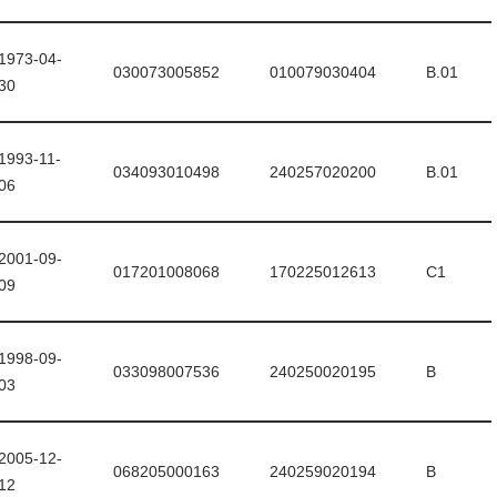
1973-04-
030073005852
010079030404
B.01
30
1993-11-
034093010498
240257020200
B.01
06
2001-09-
017201008068
170225012613
C1
09
1998-09-
033098007536
240250020195
B
03
2005-12-
068205000163
240259020194
B
12