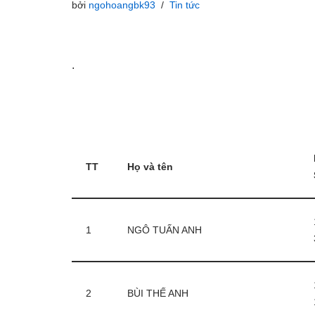
bởi
ngohoangbk93
Tin tức
.
TT
Họ và tên
1
NGÔ TUẤN ANH
2
BÙI THẾ ANH