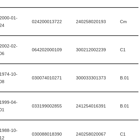
2000-01-
024200013722
240258020193
Cm
24
2002-02-
064202000109
300212002239
C1
06
1974-10-
030074010271
300033301373
B.01
08
1999-04-
033199002855
241254016391
B.01
01
1988-10-
030088018390
240258020067
C1
12