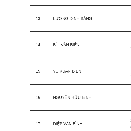
13
LƯƠNG ĐÌNH BẰNG
14
BÙI VĂN BIÊN
15
VŨ XUÂN BIÊN
16
NGUYỄN HỮU BÌNH
17
DIỆP VĂN BÌNH