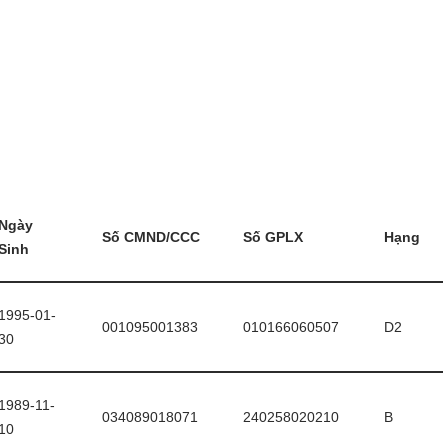
Ngày
Số CMND/CCC
Số GPLX
Hạng
Sinh
1995-01-
001095001383
010166060507
D2
30
1989-11-
034089018071
240258020210
B
10