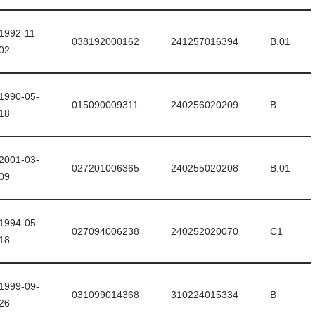
1992-11-
038192000162
241257016394
B.01
02
1990-05-
015090009311
240256020209
B
18
2001-03-
027201006365
240255020208
B.01
09
1994-05-
027094006238
240252020070
C1
18
1999-09-
031099014368
310224015334
B
26