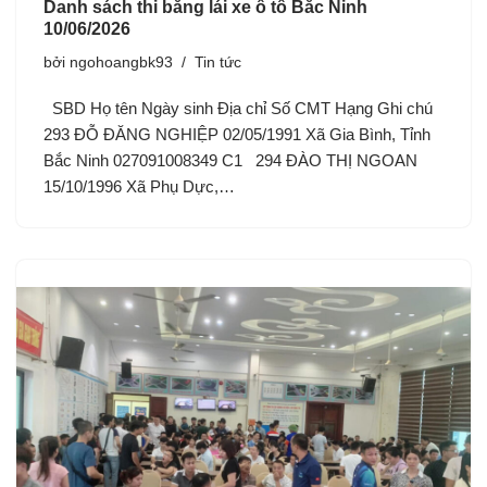
Danh sách thi bằng lái xe ô tô Bắc Ninh
10/06/2026
bởi
ngohoangbk93
Tin tức
SBD Họ tên Ngày sinh Địa chỉ Số CMT Hạng Ghi chú
293 ĐỖ ĐĂNG NGHIỆP 02/05/1991 Xã Gia Bình, Tỉnh
Bắc Ninh 027091008349 C1 294 ĐÀO THỊ NGOAN
15/10/1996 Xã Phụ Dực,…