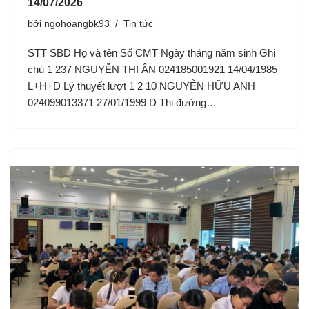
14/07/2026
bởi
ngohoangbk93
Tin tức
STT SBD Họ và tên Số CMT Ngày tháng năm sinh Ghi
chú 1 237 NGUYỄN THỊ ÂN 024185001921 14/04/1985
L+H+D Lý thuyết lượt 1 2 10 NGUYỄN HỮU ANH
024099013371 27/01/1999 D Thi đường…