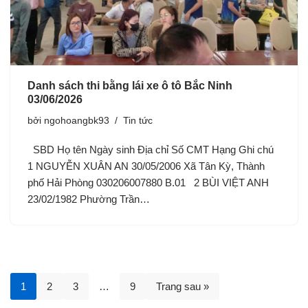
Danh sách thi bằng lái xe ô tô Bắc Ninh
03/06/2026
bởi
ngohoangbk93
Tin tức
SBD Họ tên Ngày sinh Địa chỉ Số CMT Hạng Ghi chú
1 NGUYỄN XUÂN AN 30/05/2006 Xã Tân Kỳ, Thành
phố Hải Phòng 030206007880 B.01 2 BÙI VIỆT ANH
23/02/1982 Phường Trần…
1
2
3
…
9
Trang sau »