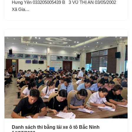
Hưng Yên 033205005439 B 3 VŨ THỊ AN 03/05/2002
Xã Gia…
Danh sách thi bằng lái xe ô tô Bắc Ninh