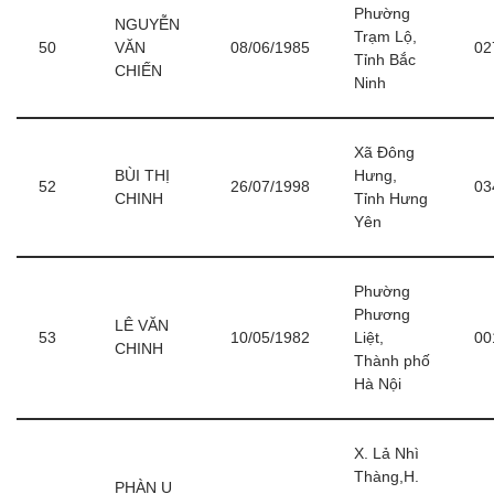
Phường
NGUYỄN
Trạm Lộ,
50
VĂN
08/06/1985
02
Tỉnh Bắc
CHIẾN
Ninh
Xã Đông
BÙI THỊ
Hưng,
52
26/07/1998
03
CHINH
Tỉnh Hưng
Yên
Phường
Phương
LÊ VĂN
53
10/05/1982
Liệt,
00
CHINH
Thành phố
Hà Nội
X. Lả Nhì
Thàng,H.
PHÀN U