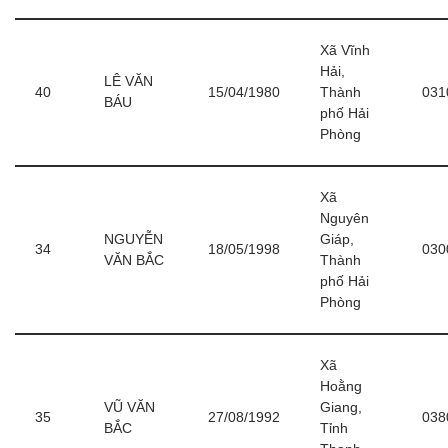
Xã Vĩnh
Hải,
LÊ VĂN
40
15/04/1980
Thành
031
BÁU
phố Hải
Phòng
Xã
Nguyên
NGUYỄN
Giáp,
34
18/05/1998
030
VĂN BẮC
Thành
phố Hải
Phòng
Xã
Hoằng
VŨ VĂN
Giang,
35
27/08/1992
038
BẮC
Tỉnh