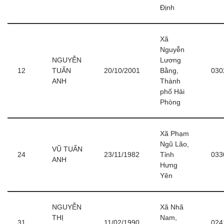
Định
Xã
Nguyễn
NGUYỄN
Lương
12
TUẤN
20/10/2001
Bằng,
030
ANH
Thành
phố Hải
Phòng
Xã Phạm
Ngũ Lão,
VŨ TUẤN
24
23/11/1982
Tỉnh
033
ANH
Hưng
Yên
NGUYỄN
Xã Nhã
THỊ
Nam,
31
11/02/1990
024