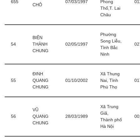
655
07/03/1997
Phong
01
CHÔ
Thổ,T. Lai
Châu
Phường
BIỆN
Song Liễu,
54
THÀNH
02/05/1997
02
Tỉnh Bắc
CHUNG
Ninh
ĐINH
Xã Thung
55
QUANG
01/10/2002
Nai, Tỉnh
01
CHUNG
Phú Thọ
Xã Trung
VŨ
Giã,
56
QUANG
28/03/1989
00
Thành phố
CHUNG
Hà Nội