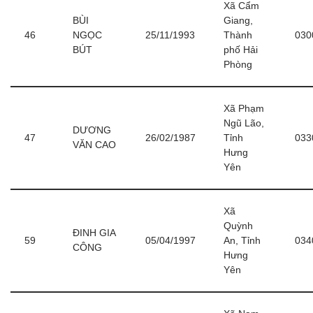
Xã Cẩm
BÙI
Giang,
46
NGỌC
25/11/1993
Thành
030
BÚT
phố Hải
Phòng
Xã Phạm
Ngũ Lão,
DƯƠNG
47
26/02/1987
Tỉnh
033
VĂN CAO
Hưng
Yên
Xã
Quỳnh
ĐINH GIA
59
05/04/1997
An, Tỉnh
034
CÔNG
Hưng
Yên