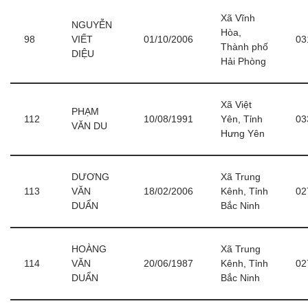
Xã Vĩnh
NGUYỄN
Hòa,
98
VIẾT
01/10/2006
03
Thành phố
DIỆU
Hải Phòng
Xã Việt
PHẠM
112
10/08/1991
Yên, Tỉnh
03
VĂN DU
Hưng Yên
DƯƠNG
Xã Trung
113
VĂN
18/02/2006
Kênh, Tỉnh
02
DUẨN
Bắc Ninh
HOÀNG
Xã Trung
114
VĂN
20/06/1987
Kênh, Tỉnh
02
DUẨN
Bắc Ninh