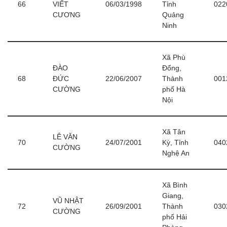
66
VIẾT
06/03/1998
Tỉnh
022
CƯƠNG
Quảng
Ninh
Xã Phù
ĐÀO
Đổng,
68
ĐỨC
22/06/2007
Thành
001
CƯỜNG
phố Hà
Nội
Xã Tân
LÊ VĂN
70
24/07/2001
Kỳ, Tỉnh
040
CƯỜNG
Nghệ An
Xã Bình
Giang,
VŨ NHẬT
72
26/09/2001
Thành
030
CƯỜNG
phố Hải