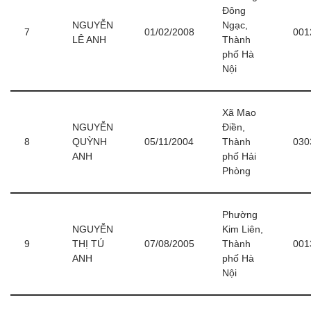
Đông
NGUYỄN
Ngạc,
7
01/02/2008
001
LÊ ANH
Thành
phố Hà
Nội
Xã Mao
NGUYỄN
Điền,
8
QUỲNH
05/11/2004
Thành
030
ANH
phố Hải
Phòng
Phường
NGUYỄN
Kim Liên,
9
THỊ TÚ
07/08/2005
Thành
001
ANH
phố Hà
Nội