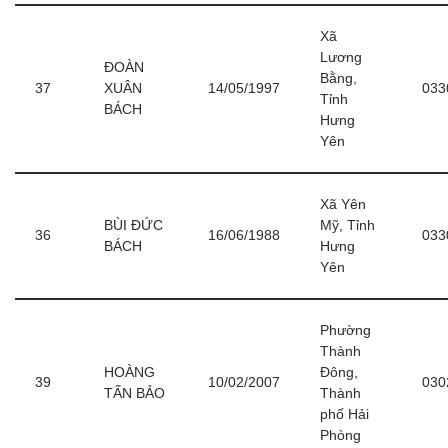
Xã
Lương
ĐOÀN
Bằng,
37
XUÂN
14/05/1997
033
Tỉnh
BÁCH
Hưng
Yên
Xã Yên
BÙI ĐỨC
Mỹ, Tỉnh
36
16/06/1988
033
BÁCH
Hưng
Yên
Phường
Thành
HOÀNG
Đông,
39
10/02/2007
030
TẤN BẢO
Thành
phố Hải
Phòng