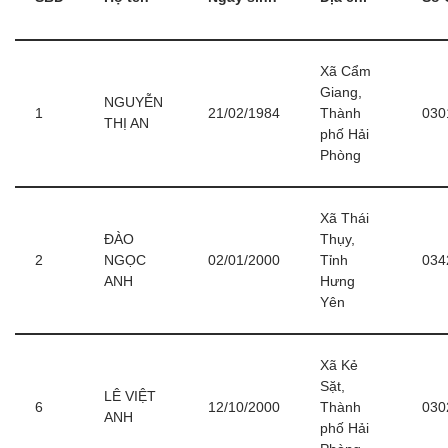
Xã Cẩm
Giang,
NGUYỄN
1
21/02/1984
Thành
030
THỊ AN
phố Hải
Phòng
Xã Thái
ĐÀO
Thụy,
2
NGỌC
02/01/2000
Tỉnh
034
ANH
Hưng
Yên
Xã Kẻ
Sặt,
LÊ VIỆT
6
12/10/2000
Thành
030
ANH
phố Hải