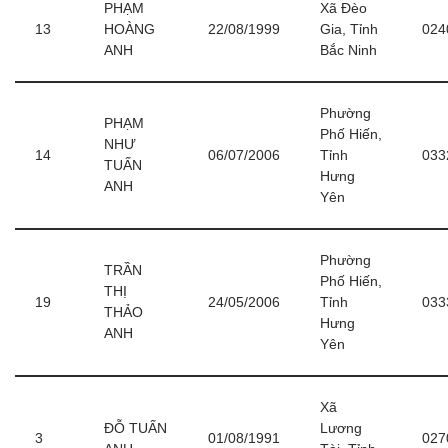
PHẠM
Xã Đèo
13
HOÀNG
22/08/1999
Gia, Tỉnh
024
ANH
Bắc Ninh
Phường
PHẠM
Phố Hiến,
NHƯ
14
06/07/2006
Tỉnh
033
TUẤN
Hưng
ANH
Yên
Phường
TRẦN
Phố Hiến,
THỊ
19
24/05/2006
Tỉnh
033
THẢO
Hưng
ANH
Yên
Xã
ĐỖ TUẤN
Lương
3
01/08/1991
027