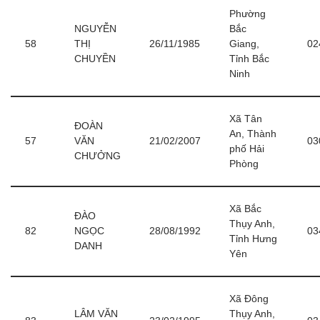
Phường
NGUYỄN
Bắc
58
THỊ
26/11/1985
Giang,
02
CHUYỀN
Tỉnh Bắc
Ninh
Xã Tân
ĐOÀN
An, Thành
57
VĂN
21/02/2007
03
phố Hải
CHƯỞNG
Phòng
Xã Bắc
ĐÀO
Thụy Anh,
82
NGỌC
28/08/1992
03
Tỉnh Hưng
DANH
Yên
Xã Đông
LÂM VĂN
Thụy Anh,