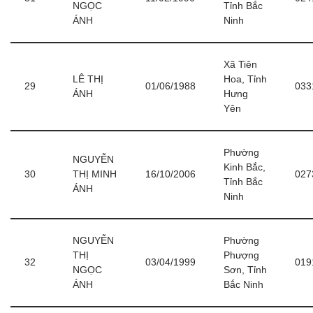
NGỌC
Tỉnh Bắc
ÁNH
Ninh
Xã Tiên
LÊ THỊ
Hoa, Tỉnh
29
01/06/1988
033
ÁNH
Hưng
Yên
Phường
NGUYỄN
Kinh Bắc,
30
THỊ MINH
16/10/2006
027
Tỉnh Bắc
ÁNH
Ninh
NGUYỄN
Phường
THỊ
Phượng
32
03/04/1999
019
NGỌC
Sơn, Tỉnh
ÁNH
Bắc Ninh