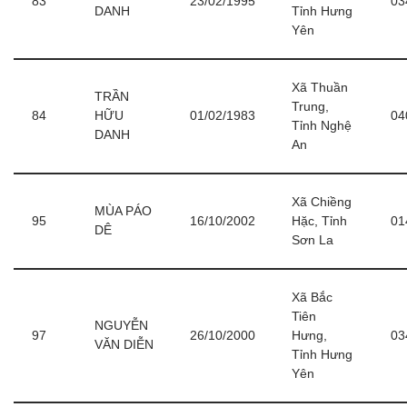
83
23/02/1995
03
DANH
Tỉnh Hưng
Yên
Xã Thuần
TRẦN
Trung,
84
HỮU
01/02/1983
04
Tỉnh Nghệ
DANH
An
Xã Chiềng
MÙA PÁO
95
16/10/2002
Hặc, Tỉnh
01
DÊ
Sơn La
Xã Bắc
Tiên
NGUYỄN
97
26/10/2000
Hưng,
03
VĂN DIỄN
Tỉnh Hưng
Yên