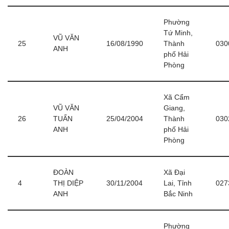
Phường
Tứ Minh,
VŨ VĂN
25
16/08/1990
Thành
030
ANH
phố Hải
Phòng
Xã Cẩm
VŨ VĂN
Giang,
26
TUẤN
25/04/2004
Thành
030
ANH
phố Hải
Phòng
ĐOÀN
Xã Đại
4
THỊ DIỆP
30/11/2004
Lai, Tỉnh
027
ANH
Bắc Ninh
Phường