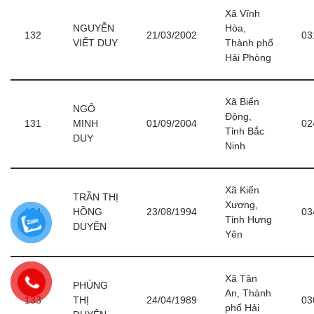
Xã Vĩnh
NGUYỄN
Hòa,
132
21/03/2002
03
VIẾT DUY
Thành phố
Hải Phòng
Xã Biển
NGÔ
Động,
131
MINH
01/09/2004
02
Tỉnh Bắc
DUY
Ninh
Xã Kiến
TRẦN THỊ
Xương,
134
HỒNG
23/08/1994
03
Tỉnh Hưng
DUYÊN
Yên
Xã Tân
PHÙNG
An, Thành
133
THỊ
24/04/1989
03
phố Hải