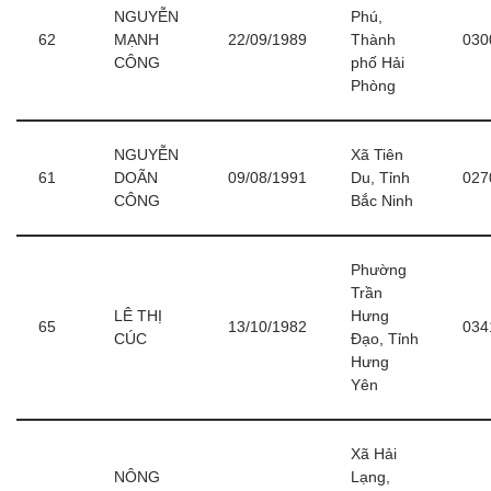
NGUYỄN
Phú,
62
MẠNH
22/09/1989
Thành
030
CÔNG
phố Hải
Phòng
NGUYỄN
Xã Tiên
61
DOÃN
09/08/1991
Du, Tỉnh
027
CÔNG
Bắc Ninh
Phường
Trần
LÊ THỊ
Hưng
65
13/10/1982
034
CÚC
Đạo, Tỉnh
Hưng
Yên
Xã Hải
NÔNG
Lạng,