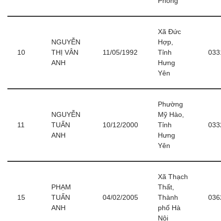
Phòng
Xã Đức
NGUYỄN
Hợp,
10
THỊ VÂN
11/05/1992
Tỉnh
033
ANH
Hưng
Yên
Phường
NGUYỄN
Mỹ Hào,
11
TUẤN
10/12/2000
Tỉnh
033
ANH
Hưng
Yên
Xã Thạch
PHẠM
Thất,
15
TUẤN
04/02/2005
Thành
036
ANH
phố Hà
Nội