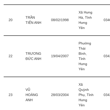
Xã Hưng
TRẦN
Hà, Tỉnh
20
08/02/1998
034
TIẾN ANH
Hưng
Yên
Phường
Thái
TRƯƠNG
Bình,
22
19/04/2007
034
ĐỨC ANH
Tỉnh
Hưng
Yên
Xã
VŨ
Quỳnh
23
HOÀNG
28/03/2004
Phụ, Tỉnh
034
ANH
Hưng
Yên