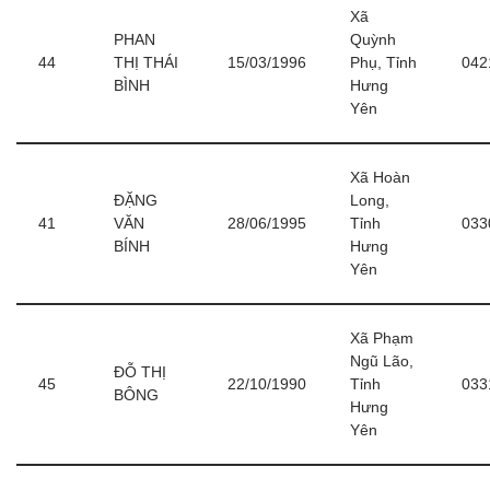
Xã
PHAN
Quỳnh
44
THỊ THÁI
15/03/1996
Phụ, Tỉnh
042
BÌNH
Hưng
Yên
Xã Hoàn
ĐẶNG
Long,
41
VĂN
28/06/1995
Tỉnh
033
BÍNH
Hưng
Yên
Xã Phạm
Ngũ Lão,
ĐỖ THỊ
45
22/10/1990
Tỉnh
033
BÔNG
Hưng
Yên