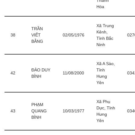
Thanh
Hóa
Xã Trung
TRẦN
Kênh,
38
VIẾT
02/05/1976
027
Tỉnh Bắc
BẰNG
Ninh
Xã A Sào,
ĐÀO DUY
Tỉnh
42
11/08/2000
034
BÌNH
Hưng
Yên
Xã Phụ
PHẠM
Dực, Tỉnh
43
QUANG
10/03/1977
034
Hưng
BÌNH
Yên