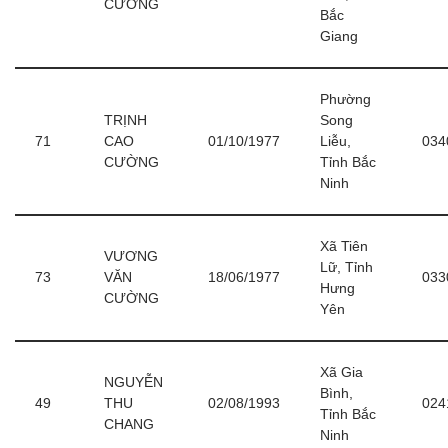
CƯỜNG
Bắc
Giang
Phường
TRỊNH
Song
71
CAO
01/10/1977
Liễu,
034
CƯỜNG
Tỉnh Bắc
Ninh
Xã Tiên
VƯƠNG
Lữ, Tỉnh
73
VĂN
18/06/1977
033
Hưng
CƯỜNG
Yên
Xã Gia
NGUYỄN
Bình,
49
THU
02/08/1993
024
Tỉnh Bắc
CHANG
Ninh