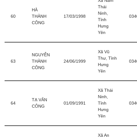
Xã Nam
Thái
HÀ
Ninh,
60
THÀNH
17/03/1998
034
Tỉnh
CÔNG
Hưng
Yên
Xã Vũ
NGUYỄN
Thư, Tỉnh
63
THÀNH
24/06/1999
034
Hưng
CÔNG
Yên
Xã Thái
Ninh,
TẠ VĂN
64
01/09/1991
Tỉnh
034
CÔNG
Hưng
Yên
Xã An