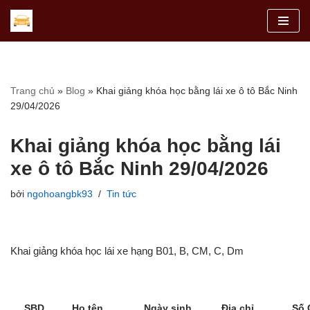
Chuyển
tới
nội
dung
Trang chủ
»
Blog
»
Khai giảng khóa học bằng lái xe ô tô Bắc Ninh
29/04/2026
Khai giảng khóa học bằng lái
xe ô tô Bắc Ninh 29/04/2026
bởi
ngohoangbk93
Tin tức
Khai giảng khóa học lái xe hạng B01, B, CM, C, Dm
SBD
Họ tên
Ngày sinh
Địa chỉ
Số