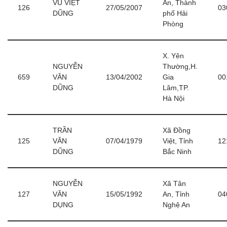
VŨ VIỆT
An, Thành
126
27/05/2007
03
DŨNG
phố Hải
Phòng
X. Yên
NGUYỄN
Thường,H.
659
VĂN
13/04/2002
Gia
00
DŨNG
Lâm,TP.
Hà Nội
TRẦN
Xã Đồng
125
VĂN
07/04/1979
Việt, Tỉnh
12
DŨNG
Bắc Ninh
NGUYỄN
Xã Tân
127
VĂN
15/05/1992
An, Tỉnh
04
DỤNG
Nghệ An