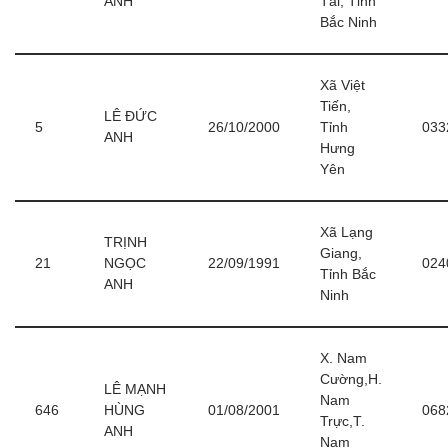
ANH
Tài, Tỉnh
Bắc Ninh
Xã Việt
Tiến,
LÊ ĐỨC
5
26/10/2000
Tỉnh
033
ANH
Hưng
Yên
Xã Lạng
TRỊNH
Giang,
21
NGỌC
22/09/1991
024
Tỉnh Bắc
ANH
Ninh
X. Nam
Cường,H.
LÊ MẠNH
Nam
646
HÙNG
01/08/2001
068
Trực,T.
ANH
Nam