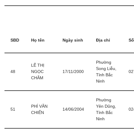
SBD
Họ tên
Ngày sinh
Địa chỉ
Số
Phường
LÊ THỊ
Song Liễu,
48
NGỌC
17/11/2000
02
Tỉnh Bắc
CHĂM
Ninh
Phường
PHÍ VĂN
Yên Dũng,
51
14/06/2004
02
CHIẾN
Tỉnh Bắc
Ninh