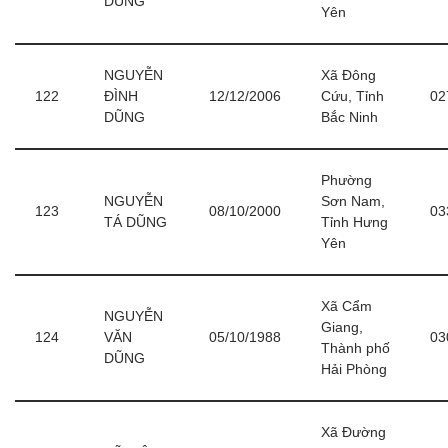
DŨNG
Yên
NGUYỄN
Xã Đông
122
ĐÌNH
12/12/2006
Cứu, Tỉnh
02
DŨNG
Bắc Ninh
Phường
NGUYỄN
Sơn Nam,
123
08/10/2000
03
TÁ DŨNG
Tỉnh Hưng
Yên
Xã Cẩm
NGUYỄN
Giang,
124
VĂN
05/10/1988
03
Thành phố
DŨNG
Hải Phòng
Xã Đường