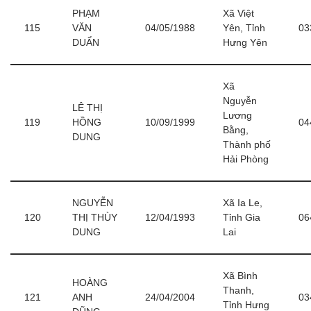
PHẠM
Xã Việt
115
VĂN
04/05/1988
Yên, Tỉnh
03
DUẨN
Hưng Yên
Xã
Nguyễn
LÊ THỊ
Lương
119
HỒNG
10/09/1999
04
Bằng,
DUNG
Thành phố
Hải Phòng
NGUYỄN
Xã Ia Le,
120
THỊ THÙY
12/04/1993
Tỉnh Gia
06
DUNG
Lai
Xã Bình
HOÀNG
Thanh,
121
ANH
24/04/2004
03
Tỉnh Hưng