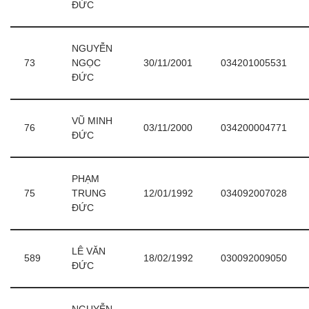
ĐỨC
NGUYỄN
73
NGỌC
30/11/2001
034201005531
ĐỨC
VŨ MINH
76
03/11/2000
034200004771
ĐỨC
PHẠM
75
TRUNG
12/01/1992
034092007028
ĐỨC
LÊ VĂN
589
18/02/1992
030092009050
ĐỨC