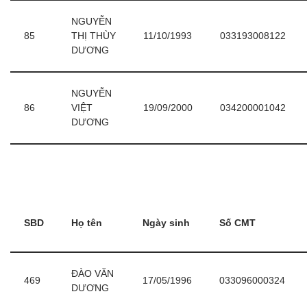
NGUYỄN
85
THỊ THÙY
11/10/1993
033193008122
DƯƠNG
NGUYỄN
86
VIỆT
19/09/2000
034200001042
DƯƠNG
SBD
Họ tên
Ngày sinh
Số CMT
ĐÀO VĂN
469
17/05/1996
033096000324
DƯƠNG