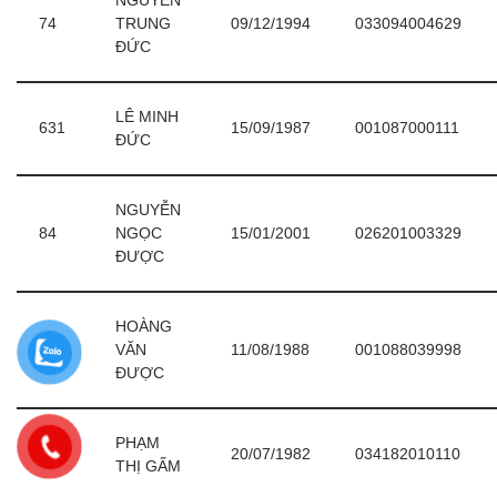
NGUYỄN
74
TRUNG
09/12/1994
033094004629
ĐỨC
LÊ MINH
631
15/09/1987
001087000111
ĐỨC
NGUYỄN
84
NGỌC
15/01/2001
026201003329
ĐƯỢC
HOÀNG
649
VĂN
11/08/1988
001088039998
ĐƯỢC
PHẠM
94
20/07/1982
034182010110
THỊ GẤM