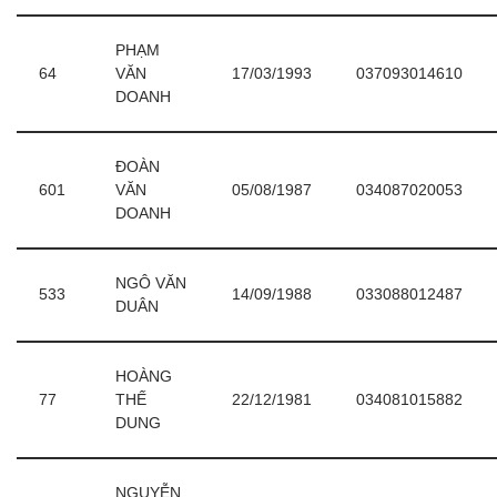
PHẠM
64
VĂN
17/03/1993
037093014610
DOANH
ĐOÀN
601
VĂN
05/08/1987
034087020053
DOANH
NGÔ VĂN
533
14/09/1988
033088012487
DUÂN
HOÀNG
77
THẾ
22/12/1981
034081015882
DUNG
NGUYỄN