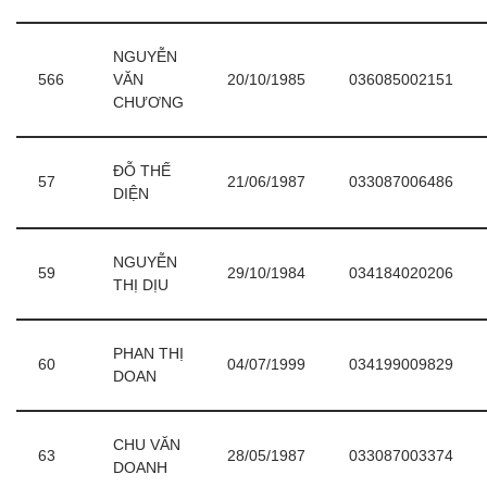
NGUYỄN
566
VĂN
20/10/1985
036085002151
CHƯƠNG
ĐỖ THẾ
57
21/06/1987
033087006486
DIỆN
NGUYỄN
59
29/10/1984
034184020206
THỊ DỊU
PHAN THỊ
60
04/07/1999
034199009829
DOAN
CHU VĂN
63
28/05/1987
033087003374
DOANH