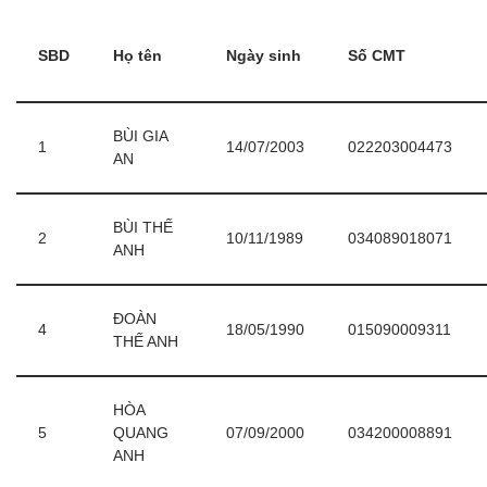
SBD
Họ tên
Ngày sinh
Số CMT
BÙI GIA
1
14/07/2003
022203004473
AN
BÙI THẾ
2
10/11/1989
034089018071
ANH
ĐOÀN
4
18/05/1990
015090009311
THẾ ANH
HÒA
5
QUANG
07/09/2000
034200008891
ANH