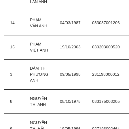
LAN ANH
PHẠM
14
04/03/1987
033087001206
VĂN ANH
PHẠM
15
19/10/2003
030203000520
VIỆT ANH
ĐÀM THỊ
3
PHƯƠNG
09/05/1998
231198000012
ANH
NGUYỄN
8
05/10/1975
033175003205
THỊ ANH
NGUYỄN
9
THỊ HẢI
19/05/1996
027196002464