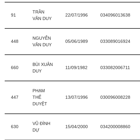
TRẦN
91
22/07/1996
034096013638
VĂN DUY
NGUYỄN
448
05/06/1989
033089016924
VĂN DUY
BÙI XUÂN
660
11/09/1982
033082006711
DUY
PHẠM
447
THẾ
13/07/1996
030096008228
DUYỆT
VŨ ĐÌNH
630
15/04/2000
034200008860
DỰ