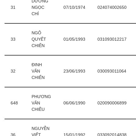
DƯƠNG
31
NGỌC
07/10/1974
024074002650
CHÍ
NGÔ
33
QUYẾT
01/05/1993
031093012217
CHIẾN
ĐINH
32
VĂN
23/06/1993
030093011064
CHIẾN
PHƯƠNG
648
VĂN
06/06/1990
020090006899
CHIỀU
NGUYỄN
36
VIẾT
15/01/1992
033092014838