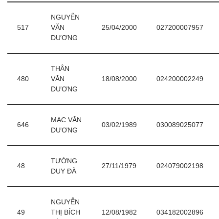
NGUYỄN
517
VĂN
25/04/2000
027200007957
DƯƠNG
THÂN
480
VĂN
18/08/2000
024200002249
DƯƠNG
MẠC VĂN
646
03/02/1989
030089025077
DƯƠNG
TƯỜNG
48
27/11/1979
024079002198
DUY ĐÀ
NGUYỄN
49
THỊ BÍCH
12/08/1982
034182002896