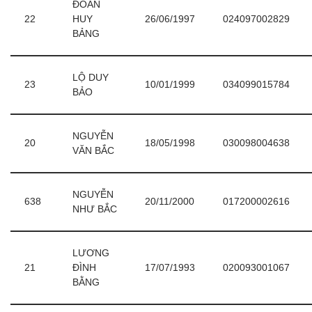
ĐOÀN
22
HUY
26/06/1997
024097002829
BẢNG
LỘ DUY
23
10/01/1999
034099015784
BẢO
NGUYỄN
20
18/05/1998
030098004638
VĂN BẮC
NGUYỄN
638
20/11/2000
017200002616
NHƯ BẮC
LƯƠNG
21
ĐÌNH
17/07/1993
020093001067
BẰNG