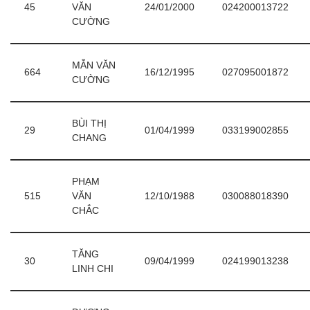
45
VĂN
24/01/2000
024200013722
CƯỜNG
MẪN VĂN
664
16/12/1995
027095001872
CƯỜNG
BÙI THỊ
29
01/04/1999
033199002855
CHANG
PHẠM
515
VĂN
12/10/1988
030088018390
CHẮC
TĂNG
30
09/04/1999
024199013238
LINH CHI