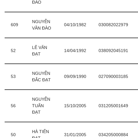
ĐÀO
NGUYỄN
609
04/10/1982
030082022979
VĂN ĐÀO
LÊ VĂN
52
14/04/1992
038092045191
ĐẠT
NGUYỄN
53
09/09/1990
027090003185
ĐẮC ĐẠT
NGUYỄN
56
TUẤN
15/10/2005
031205001649
ĐẠT
HÀ TIẾN
50
31/01/2005
034205000884