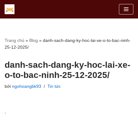
Chuyển
tới
nội
dung
Trang chủ
»
Blog
»
danh-sach-dang-ky-hoc-lai-xe-o-to-bac-ninh-
25-12-2025/
danh-sach-dang-ky-hoc-lai-xe-
o-to-bac-ninh-25-12-2025/
bởi
ngohoangbk93
Tin tức
.