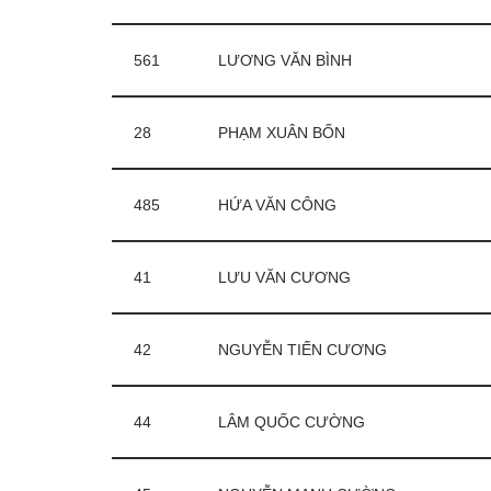
561
LƯƠNG VĂN BÌNH
28
PHẠM XUÂN BỐN
485
HỨA VĂN CÔNG
41
LƯU VĂN CƯƠNG
42
NGUYỄN TIẾN CƯƠNG
44
LÂM QUỐC CƯỜNG