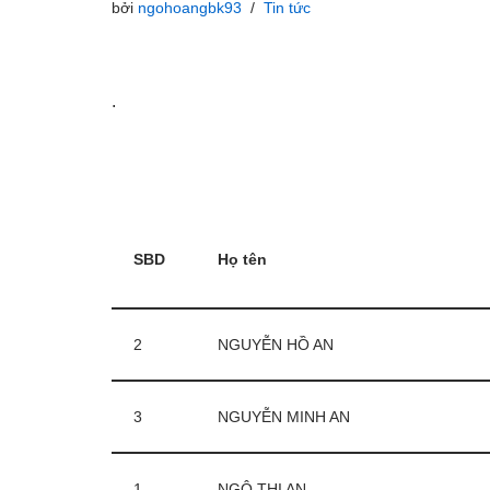
bởi
ngohoangbk93
Tin tức
.
SBD
Họ tên
2
NGUYỄN HỒ AN
3
NGUYỄN MINH AN
1
NGÔ THỊ AN