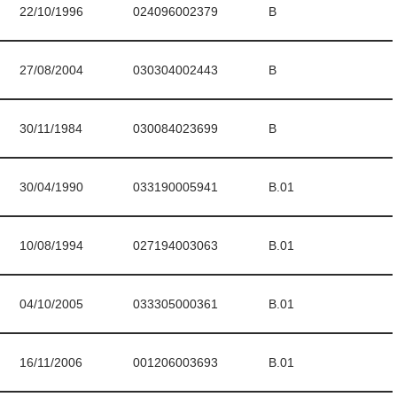
22/10/1996
024096002379
B
27/08/2004
030304002443
B
30/11/1984
030084023699
B
30/04/1990
033190005941
B.01
10/08/1994
027194003063
B.01
04/10/2005
033305000361
B.01
16/11/2006
001206003693
B.01