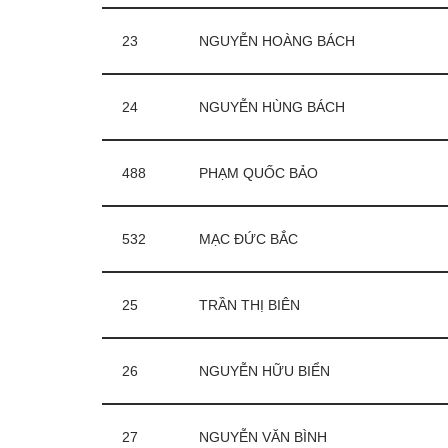
23
NGUYỄN HOÀNG BÁCH
24
NGUYỄN HÙNG BÁCH
488
PHẠM QUỐC BẢO
532
MẠC ĐỨC BẮC
25
TRẦN THỊ BIÊN
26
NGUYỄN HỮU BIỂN
27
NGUYỄN VĂN BÌNH