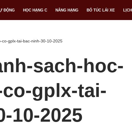
TỰ ĐỘNG
HỌC HẠNG C
NÂNG HẠNG
BỔ TÚC LÁI XE
LỊCH
-co-gplx-tai-bac-ninh-30-10-2025
anh-sach-hoc-
-co-gplx-tai-
0-10-2025