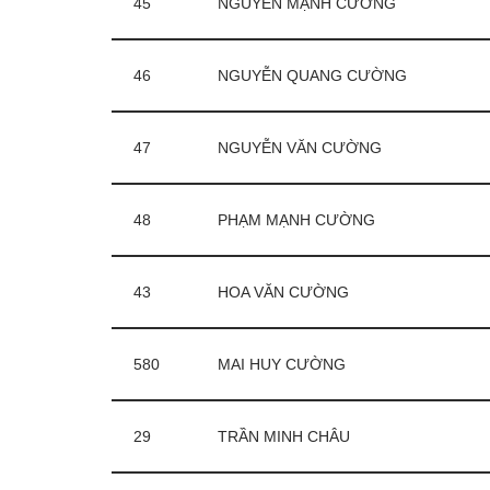
45
NGUYỄN MẠNH CƯỜNG
46
NGUYỄN QUANG CƯỜNG
47
NGUYỄN VĂN CƯỜNG
48
PHẠM MẠNH CƯỜNG
43
HOA VĂN CƯỜNG
580
MAI HUY CƯỜNG
29
TRẦN MINH CHÂU