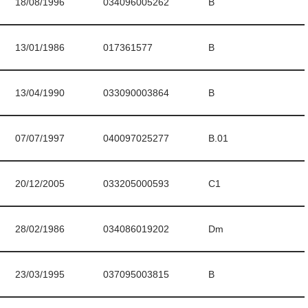
18/08/1996
034096005262
B
13/01/1986
017361577
B
13/04/1990
033090003864
B
07/07/1997
040097025277
B.01
20/12/2005
033205000593
C1
28/02/1986
034086019202
Dm
23/03/1995
037095003815
B