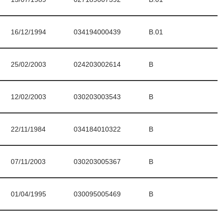
16/12/1994
034194000439
B.01
25/02/2003
024203002614
B
12/02/2003
030203003543
B
22/11/1984
034184010322
B
07/11/2003
030203005367
B
01/04/1995
030095005469
B