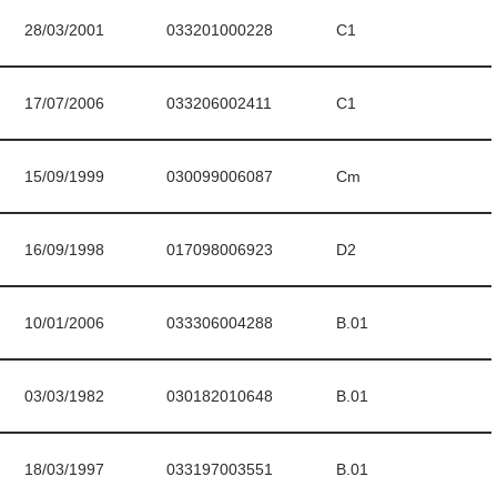
28/03/2001
033201000228
C1
17/07/2006
033206002411
C1
15/09/1999
030099006087
Cm
16/09/1998
017098006923
D2
10/01/2006
033306004288
B.01
03/03/1982
030182010648
B.01
18/03/1997
033197003551
B.01