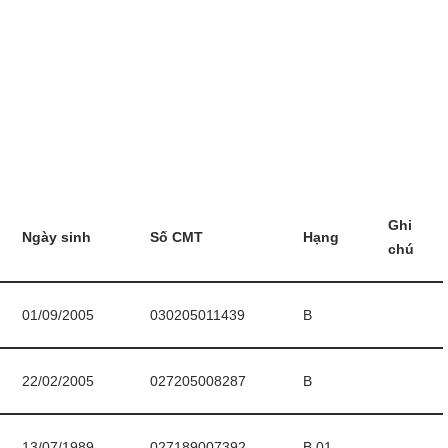
Ghi
Ngày sinh
Số CMT
Hạng
chú
01/09/2005
030205011439
B
22/02/2005
027205008287
B
13/07/1989
027189007392
B.01